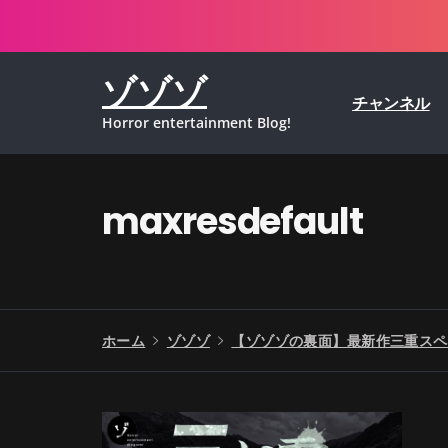
コ
ン
テ
ゾゾゾ
ン
チャンネル
ツ
Horror entertainment Blog!
へ
ス
キ
ッ
maxresdefault
プ
ホーム
ゾゾゾ
【ゾゾゾの裏面】最新作三重スペ