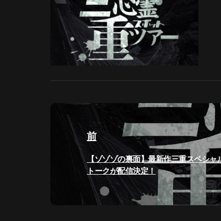
投
稿
前
ナ
過
【ゾゾゾの裏面】最新作三重スペシャ
ビ
去
トークが配信決定！
の
ゲ
投
稿:
ー