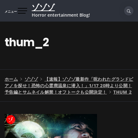
コ
ゾゾゾ
ン
メニュー
Horror entertainment Blog!
テ
ン
ツ
thum_2
へ
ス
キ
ッ
プ
ホーム
ゾゾゾ
【速報】ゾゾゾ最新作「呪われたグランドピ
アノを探せ！恐怖の心霊廃温泉に潜入！」1/17 20時より公開！
予告編とサムネイル解禁！オフトークも公開決定！
THUM_2