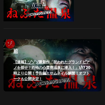
投
稿
前
ナ
過
【速報】ゾゾゾ最新作「呪われたグランドピア
去
ノを探せ！恐怖の心霊廃温泉に潜入！」1/17 20
ビ
の
時より公開！予告編とサムネイル解禁！オフト
投
ークも公開決定！
ゲ
稿:
ー
シ