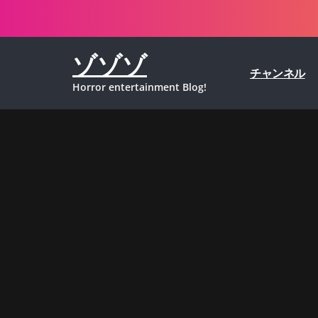
コ
ン
テ
ゾゾゾ
ン
チャンネル
ツ
Horror entertainment Blog!
へ
ス
キ
ッ
プ