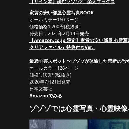
【サイン本】読むゾゾゾ2 – 楽天ブックス
家賃の安い部屋心霊写真BOOK
オールカラー160ページ
価格価格1,200円(税抜き)
発売日：2021年2月14日発売
【Amazon.co.jp 限定】家賃の安い部屋 心霊
クリアファイル」特典付きVer.
最恐心霊スポット〜ゾゾゾが体験した禁断の恐
オールカラー128ページ
価格1,100円(税抜き)
2020年7月21日発売
日本文芸社
Amazonでみる
ゾゾゾでは心霊写真・心霊映像