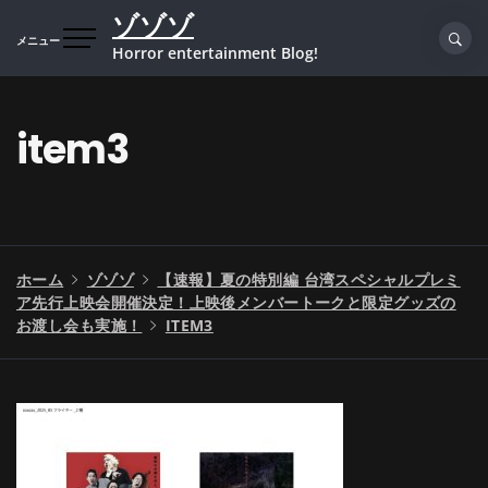
コ
ゾゾゾ
ン
メニュー
Horror entertainment Blog!
テ
ン
ツ
item3
へ
ス
キ
ッ
プ
ホーム
ゾゾゾ
【速報】夏の特別編 台湾スペシャルプレミ
ア先行上映会開催決定！上映後メンバートークと限定グッズの
お渡し会も実施！
ITEM3