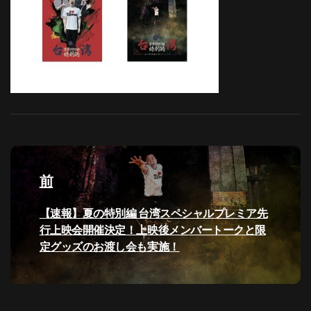
投
稿
前
ナ
過
【速報】夏の特別編 台湾スペシャルプレミア先
去
行上映会開催決定！上映後メンバートークと限
ビ
の
定グッズのお渡し会も実施！
投
ゲ
稿:
ー