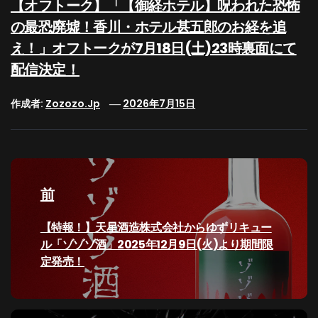
【オフトーク】「【御経ホテル】呪われた恐怖
の最恐廃墟！香川・ホテル甚五郎のお経を追
え！」オフトークが7月18日(土)23時裏面にて
配信決定！
作成者:
Zozozo.jp
2026年7月15日
投
稿
前
ナ
過
【特報！】天星酒造株式会社からゆずリキュー
去
ル「ゾゾゾ酒」2025年12月9日(火)より期間限
ビ
の
定発売！
投
ゲ
稿: