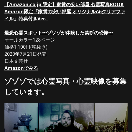
【Amazon.co.jp 限定】家賃の安い部屋 心霊写真BOOK
Amazon限定「家賃の安い部屋 オリジナルA6クリアファ
イル」特典付きVer.
最恐心霊スポット〜ゾゾゾが体験した禁断の恐怖〜
オールカラー128ページ
価格1,100円(税抜き)
2020年7月21日発売
日本文芸社
Amazonでみる
ゾゾゾでは心霊写真・心霊映像を募集
しています。