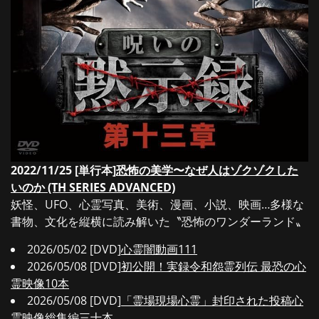
2022/11/25 [単行本]
恐怖の美学〜なぜ人はゾクゾクした
いのか (TH SERIES ADVANCED)
妖怪、UFO、心霊写真、美術、漫画、小説、映画…多様な
書物、文化を縦横に読み解いた〝恐怖のワンダーランド〟
2026/05/02 [DVD]
心霊闇動画111
2026/05/08 [DVD]
初公開！実録令和怨霊列伝 最恐の心
霊映像10本
2026/05/08 [DVD]
「霊場現場心霊」封印された投稿心
霊映像総集編三十本