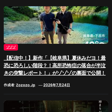
ゾゾゾ
【配信中！】新作「【岐阜県】夏休みだヨ！最
恐に恐ろしい階段？！高所恐怖症の落合が半泣
きの突撃レポート！」がゾゾゾの裏面で公開！
作成者:
Zozozo.jp
2026年7月24日