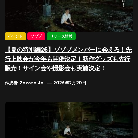
イベント
ゾゾゾ
リリース情報
【夏の特別編26】ゾゾゾメンバーに会える！先
行上映会が今年も開催決定！新作グッズも先行
販売！サイン会や撮影会も実施決定！
作成者:
Zozozo.jp
2026年7月20日