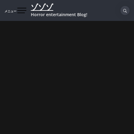
コ
ゾゾゾ
ン
メニュー
Horror entertainment Blog!
テ
ン
ツ
へ
ス
キ
ッ
プ