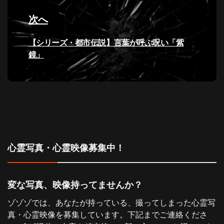
ー
次へ
シ
次
【シリーズ・都市伝説】言葉が呼ぶ呪い「紫
ョ
の
鏡」
ン
投
稿:
心霊写真・心霊映像募集中！
変な写真、映像持ってませんか？
ゾゾゾでは、あなたが持っている、撮ってしまった心霊写
真・心霊映像を募集しています。下記までご連絡くださ