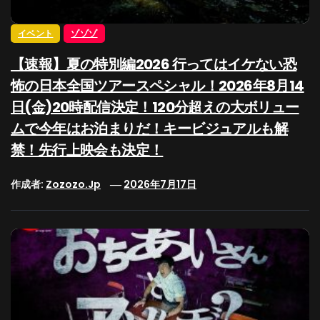
イベント
ゾゾゾ
【速報】夏の特別編2026 行ってはイケない恐
怖の日本全国ツアースペシャル！2026年8月14
日(金)20時配信決定！120分超えの大ボリュー
ムで今年はお泊まりだ！キービジュアルも解
禁！先行上映会も決定！
作成者:
Zozozo.jp
2026年7月17日