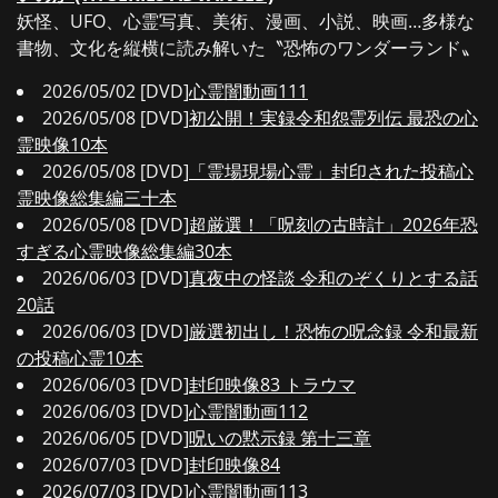
妖怪、UFO、心霊写真、美術、漫画、小説、映画…多様な
書物、文化を縦横に読み解いた〝恐怖のワンダーランド〟
2026/05/02 [DVD]
心霊闇動画111
2026/05/08 [DVD]
初公開！実録令和怨霊列伝 最恐の心
霊映像10本
2026/05/08 [DVD]
「霊場現場心霊」封印された投稿心
霊映像総集編三十本
2026/05/08 [DVD]
超厳選！「呪刻の古時計」2026年恐
すぎる心霊映像総集編30本
2026/06/03 [DVD]
真夜中の怪談 令和のぞくりとする話
20話
2026/06/03 [DVD]
厳選初出し！恐怖の呪念録 令和最新
の投稿心霊10本
2026/06/03 [DVD]
封印映像83 トラウマ
2026/06/03 [DVD]
心霊闇動画112
2026/06/05 [DVD]
呪いの黙示録 第十三章
2026/07/03 [DVD]
封印映像84
2026/07/03 [DVD]
心霊闇動画113