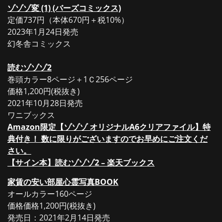
ゾゾゾ変 (1) (バーズコミックス)
定価737円（本体670円＋税10%）
2023年1月24日発売
幻冬舎コミックス
読むゾゾゾ2
巻頭カラー8ページ＋1Ｃ256ページ
価格1,200円(税抜き)
2021年10月28日発売
ワニブックス
Amazon限定【ゾゾゾ オリジナルA6クリアファイル】特
典付き！ 数に限りがございますのでお早めにご注文くだ
さい。
【サイン本】読むゾゾゾ2 – 楽天ブックス
家賃の安い部屋心霊写真BOOK
オールカラー160ページ
価格価格1,200円(税抜き)
発売日：2021年2月14日発売