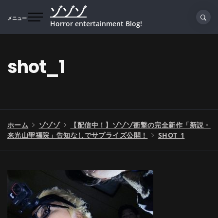
コ
ゾゾゾ
ン
メニュー
Horror entertainment Blog!
テ
ン
ツ
shot_1
へ
ス
キ
ッ
プ
ホーム
ゾゾゾ
【配信中！】ゾゾゾ衝撃の完全新作「新説・
来光山聖福院」告知なしでサプライズ公開！
SHOT_1