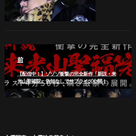
投
稿
前
ナ
過
【配信中！】ゾゾゾ衝撃の完全新作「新説・来
去
光山聖福院」告知なしでサプライズ公開！
ビ
の
投
ゲ
稿:
ー
シ