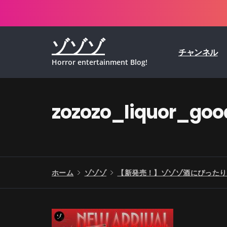
コ
ン
テ
ゾゾゾ
ン
チャンネル
ツ
Horror entertainment Blog!
へ
ス
キ
ッ
zozozo_liquor_go
プ
ホーム
ゾゾゾ
【新発売！】ゾゾゾ酒にぴったり