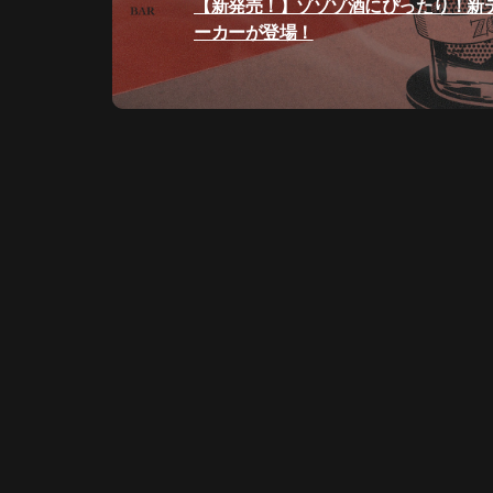
過
【新発売！】ゾゾゾ酒にぴったり！新
ビ
去
ーカーが登場！
の
ゲ
投
稿:
ー
シ
ョ
ン