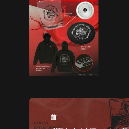
投
稿
前
ナ