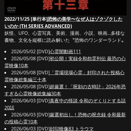
2022/11/25 [単行本]
恐怖の美学〜なぜ人はゾクゾクした
いのか (TH SERIES ADVANCED)
妖怪、UFO、心霊写真、美術、漫画、小説、映画…多様な
書物、文化を縦横に読み解いた〝恐怖のワンダーランド〟
2026/05/02 [DVD]
心霊闇動画111
2026/05/08 [DVD]
初公開！実録令和怨霊列伝 最恐の心
霊映像10本
2026/05/08 [DVD]
「霊場現場心霊」封印された投稿心
霊映像総集編三十本
2026/05/08 [DVD]
超厳選！「呪刻の古時計」2026年恐
すぎる心霊映像総集編30本
2026/06/03 [DVD]
真夜中の怪談 令和のぞくりとする話
20話
2026/06/03 [DVD]
厳選初出し！恐怖の呪念録 令和最新
の投稿心霊10本
2026/06/03 [DVD]
封印映像83 トラウマ