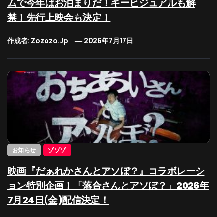
ムで今年はお泊まりだ！キービジュアルも解
禁！先行上映会も決定！
作成者:
Zozozo.jp
2026年7月17日
お知らせ
ゾゾゾ
映画『だぁれかさんとアソぼ？』コラボレーシ
ョン特別企画！「落合さんとアソぼ？」2026年
7月24日(金)配信決定！