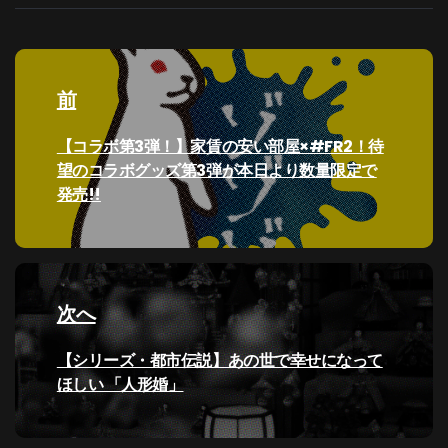
投
稿
前
ナ
過
【コラボ第3弾！】家賃の安い部屋×#FR2！待
去
望のコラボグッズ第3弾が本日より数量限定で
ビ
の
発売!!
投
ゲ
稿:
ー
次へ
シ
次
【シリーズ・都市伝説】あの世で幸せになって
ョ
の
ほしい 「人形婚」
ン
投
稿: