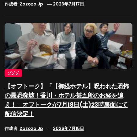
作成者:
Zozozo.jp
2026年7月17日
ゾゾゾ
【オフトーク】「【御経ホテル】呪われた恐怖
の最恐廃墟！香川・ホテル甚五郎のお経を追
え！」オフトークが7月18日(土)23時裏面にて
配信決定！
作成者:
Zozozo.jp
2026年7月15日