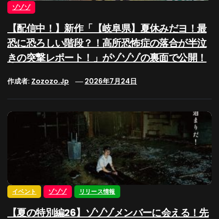
ゾゾゾ
【配信中！】新作「【岐阜県】夏休みだヨ！最
恐に恐ろしい階段？！高所恐怖症の落合が半泣
きの突撃レポート！」がゾゾゾの裏面で公開！
作成者:
Zozozo.jp
2026年7月24日
イベント
ゾゾゾ
リリース情報
【夏の特別編26】ゾゾゾメンバーに会える！先