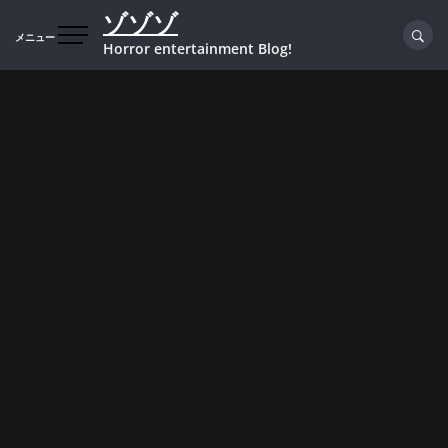
コ
ゾゾゾ
ン
メニュー
Horror entertainment Blog!
テ
ン
ツ
へ
ス
キ
ッ
プ