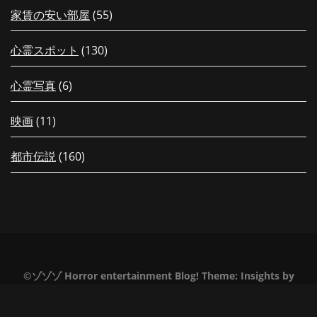
家賃の安い部屋
(55)
心霊スポット
(130)
心霊写真
(6)
映画
(11)
都市伝説
(160)
【配信中！】新作「【岐阜県】夏休
【夏の特別編26
みだヨ！最恐に恐ろしい階段？！高
会える！先行上
©ゾゾゾ Horror entertainment Blog!
Theme:
Insights
by
所恐怖症の落合が半泣きの突撃レポ
定！新作グッズ
Themeinwp
ート！」がゾゾゾの裏面で公開！
会や撮影会