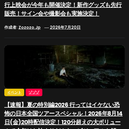
行上映会が今年も開催決定！新作グッズも先行
販売！サイン会や撮影会も実施決定！
作成者:
Zozozo.jp
2026年7月20日
イベント
ゾゾゾ
【速報】夏の特別編2026 行ってはイケない恐
怖の日本全国ツアースペシャル！2026年8月14
日(金)20時配信決定！120分超えの大ボリュー