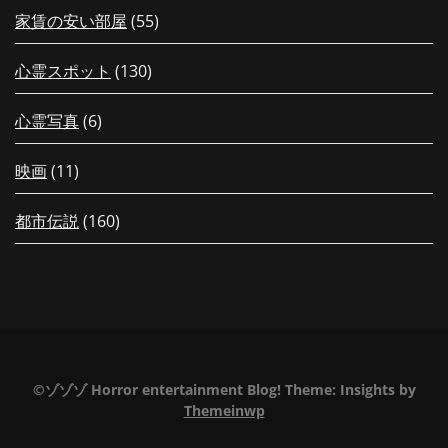
家賃の安い部屋
(55)
心霊スポット
(130)
心霊写真
(6)
映画
(11)
都市伝説
(160)
©ゾゾゾ Horror entertainment Blog!
Theme:
Insights
by
Themeinwp
【毎日更新！】夏の特別編もうすぐ
【配信中！】新
配信！行ってはイケない日本全国ツ
みだヨ！最恐に