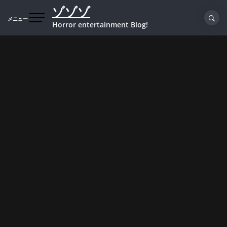
コ
ゾゾゾ
ン
メニュー
Horror entertainment Blog!
テ
ン
ツ
へ
ス
キ
ッ
プ