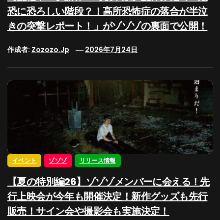
恐に恐ろしい階段？！高所恐怖症の落合が半泣
きの突撃レポート！」がゾゾゾの裏面で公開！
作成者:
Zozozo.jp
2026年7月24日
イベント
ゾゾゾ
リリース情報
【夏の特別編26】ゾゾゾメンバーに会える！先
行上映会が今年も開催決定！新作グッズも先行
販売！サイン会や撮影会も実施決定！