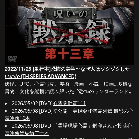
2022/11/25 [単行本]
恐怖の美学〜なぜ人はゾクゾクした
いのか (TH SERIES ADVANCED)
妖怪、UFO、心霊写真、美術、漫画、小説、映画…多様な
書物、文化を縦横に読み解いた〝恐怖のワンダーランド〟
2026/05/02 [DVD]
心霊闇動画111
2026/05/08 [DVD]
初公開！実録令和怨霊列伝 最恐の心
霊映像10本
2026/05/08 [DVD]
「霊場現場心霊」封印された投稿心
霊映像総集編三十本