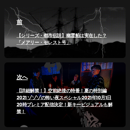
投
稿
前
ナ
過
【シリーズ・都市伝説】幽霊船は実在した？
去
「メアリー・セレスト号」
ビ
の
投
ゲ
稿:
ー
次へ
シ
次
【詳細解禁！】空前絶後の特番！夏の特別編
の
2021 ゾゾゾの怖い夜スペシャル2021年10月1日
ョ
投
20時プレミア配信決定！新キービジュアルも解
ン
稿:
禁！