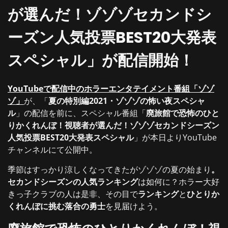
が選んだ！ゾゾゾセカンドシ
ーズン人気投票BEST20大発表
スペシャル」が配信開始！
YouTubeで配信中のホラーエンタテイメント番組「ゾゾ
ゾ」
が、「
夏の特別編2021・ゾゾゾの怖い夜スペシャ
ル
」の配信を前に、スペシャル番組「
廃旅館で恐怖のひと
りかくれんぼ！視聴者が選んだ！ゾゾゾセカンドシーズン
人気投票BEST20大発表スペシャル
」が本日よりYouTube
チャンネルにて公開中。
季節はすっかり涼しくなってきたがゾゾゾの夏の始まり
。
セカンドシーズンの人気ランキング
は如何に？ホラー大好
きっ子クラブの人は是非、その目で
ランキング
と
ひとりか
くれんぼに挑む落合の勇士
を見届けよう。