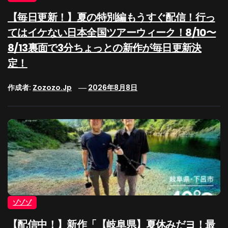
【毎日更新！】夏の特別編もうすぐ配信！行っ
てはイケない日本全国ツアーウィーク！8/10〜
8/13裏面で3分ちょっとの新作が毎日更新決
定！
作成者:
Zozozo.jp
2026年8月8日
ゾゾゾ
【配信中！】新作「【岐阜県】夏休みだヨ！最