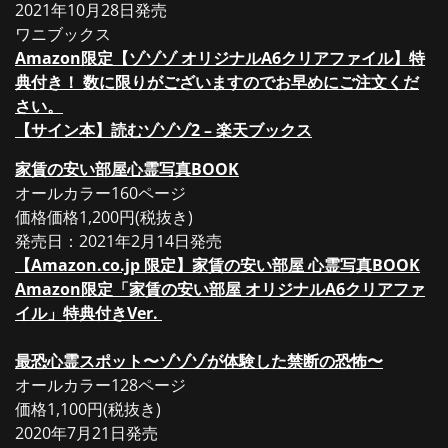
2021年10月28日発売
ワニブックス
Amazon限定【ゾゾゾ オリジナルA6クリアファイル】特
典付き！ 数に限りがございますのでお早めにご注文くだ
さい。
【サイン本】読むゾゾゾ2 – 楽天ブックス
家賃の安い部屋心霊写真BOOK
オールカラー160ページ
価格価格1,200円(税抜き)
発売日：2021年2月14日発売
【Amazon.co.jp 限定】家賃の安い部屋 心霊写真BOOK
Amazon限定「家賃の安い部屋 オリジナルA6クリアファ
イル」特典付きVer.
最恐心霊スポット〜ゾゾゾが体験した禁断の恐怖〜
オールカラー128ページ
価格1,100円(税抜き)
2020年7月21日発売