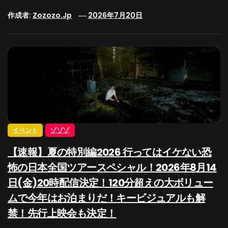
作成者:
Zozozo.jp
2026年7月20日
イベント
ゾゾゾ
【速報】夏の特別編2026 行ってはイケない恐
怖の日本全国ツアースペシャル！2026年8月14
日(金)20時配信決定！120分超えの大ボリュー
ムで今年はお泊まりだ！キービジュアルも解
禁！先行上映会も決定！