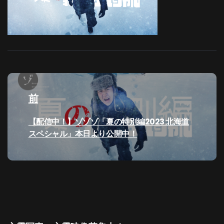
投
稿
前
ナ
過
【配信中！】ゾゾゾ「夏の特別編2023 北海道
去
スペシャル」本日より公開中！
ビ
の
投
ゲ
稿:
ー
シ