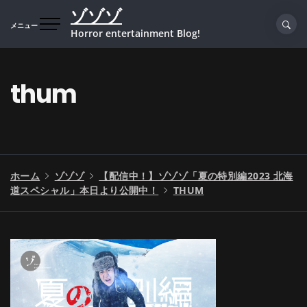
コ
ゾゾゾ
ン
メニュー
Horror entertainment Blog!
テ
ン
ツ
thum
へ
ス
キ
ッ
プ
ホーム
ゾゾゾ
【配信中！】ゾゾゾ「夏の特別編2023 北海
道スペシャル」本日より公開中！
THUM