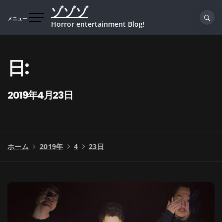
コ
ゾゾゾ
ン
メニュー
Horror entertainment Blog!
テ
ン
ツ
日:
へ
ス
キ
2019年4月23日
ッ
プ
ホーム
2019年
4
23日