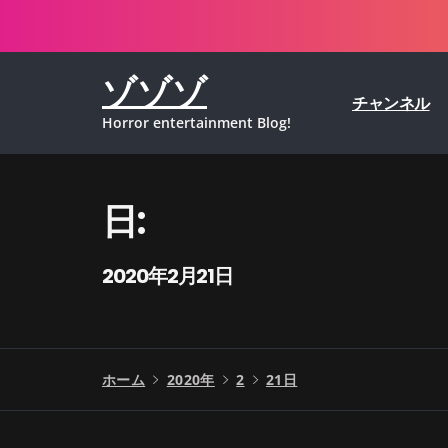
コ
ン
テ
ゾゾゾ
ン
チャンネル
ツ
Horror entertainment Blog!
へ
ス
キ
ッ
日:
プ
2020年2月21日
ホーム
2020年
2
21日