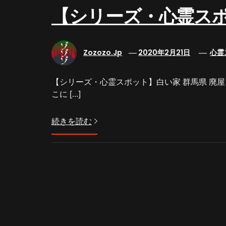
【シリーズ・心霊ス
Zozozo.jp
2020年2月21日
心霊
【シリーズ・心霊スポット】白い家 群馬県 廃
こに […]
続きを読む
【配信中！】新作「【岐阜県】
夏休みだヨ！最恐に恐ろしい階
段？！高所恐怖症の落合が半泣
きの突撃レポート！」がゾゾゾ
の裏面で公開！
©ゾゾゾ Horror entertainment Blog!
Theme:
Insig