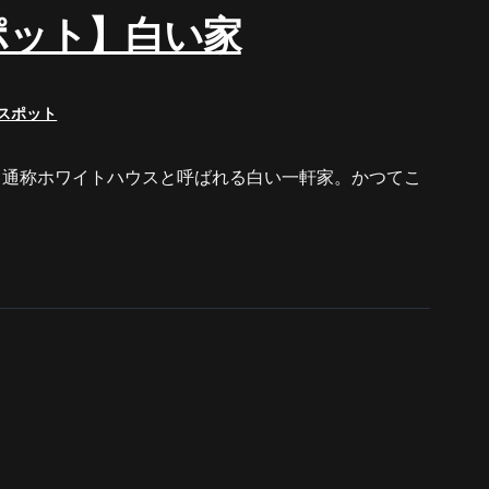
ポット】白い家
スポット
屋 通称ホワイトハウスと呼ばれる白い一軒家。かつてこ
【夏の特別編26】ゾゾゾメンバ
【速報】夏の特別編202
ーに会える！先行上映会が今年
てはイケない恐怖の日
も開催決定！新作グッズも先行
アースペシャル！2026
販売！サイン会や撮影会も実施
日(金)20時配信決定！
決定！
えの大ボリュームで今
まりだ！キービジュア
禁！先行上映会も決定
hts
by
Themeinwp