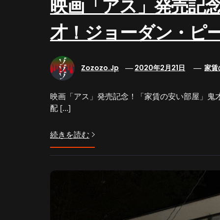
映画「アス」発売記
才！ジョーダン・ピ
Zozozo.jp
2020年2月21日
家賃
映画「アス」発売記念！「家賃の安い部屋」鬼才！
配 […]
続きを読む