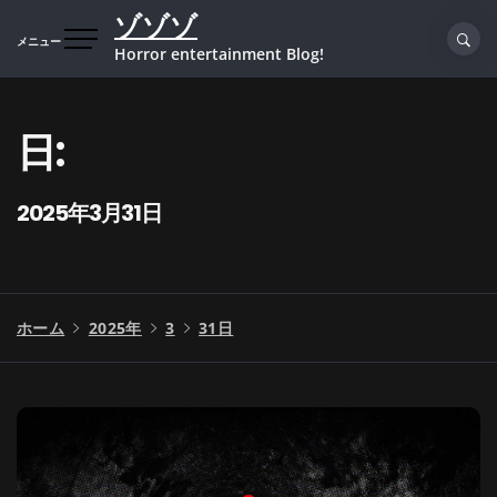
コ
ゾゾゾ
ン
メニュー
Horror entertainment Blog!
テ
ン
ツ
日:
へ
ス
キ
2025年3月31日
ッ
プ
ホーム
2025年
3
31日