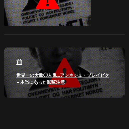
投
稿
前
ナ
過
世界一の大量◯人鬼…アンネシュ・ブレイビク
去
– 本当にあった閲覧注意
ビ
の
投
ゲ
稿:
ー
シ