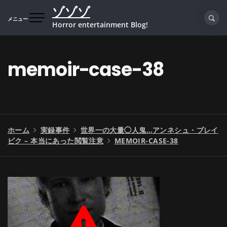
コ
ゾゾゾ
ン
メニュー
Horror entertainment Blog!
テ
ン
ツ
memoir-case-38
へ
ス
キ
ッ
プ
ホーム
実録事件
世界一の大量◯人鬼…アンネシュ・ブレイ
ビク – 本当にあった閲覧注意
MEMOIR-CASE-38