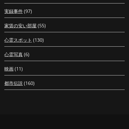
実録事件
(97)
家賃の安い部屋
(55)
心霊スポット
(130)
心霊写真
(6)
映画
(11)
都市伝説
(160)