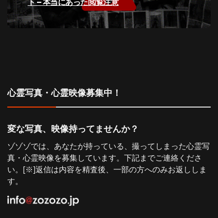
去
ト – 本当にあった閲覧注意
ビ
の
投
ゲ
稿:
ー
シ
心霊写真・心霊映像募集中！
ョ
ン
変な写真、映像持ってませんか？
ゾゾゾでは、あなたが持っている、撮ってしまった心霊写
真・心霊映像を募集しています。下記までご連絡くださ
い。[※]返信は内容を精査後、一部の方へのみお返ししま
す。