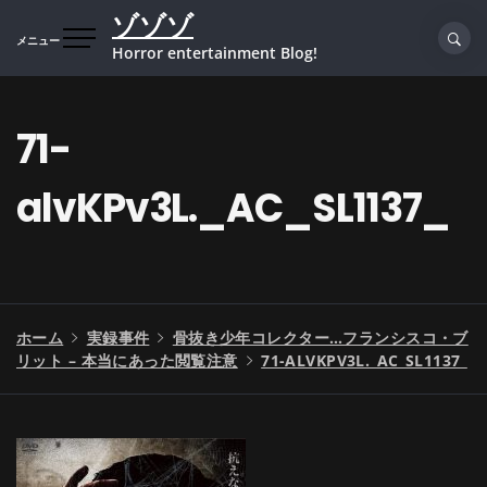
コ
ゾゾゾ
ン
メニュー
Horror entertainment Blog!
テ
ン
ツ
71-
へ
ス
alvKPv3L._AC_SL1137_
キ
ッ
プ
ホーム
実録事件
骨抜き少年コレクター…フランシスコ・ブ
リット – 本当にあった閲覧注意
71-ALVKPV3L._AC_SL1137_