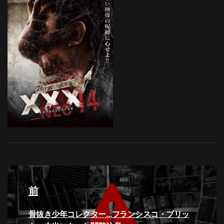
投
稿
前
ナ
過
骨抜き少年コレクター…フランシスコ・ブリッ