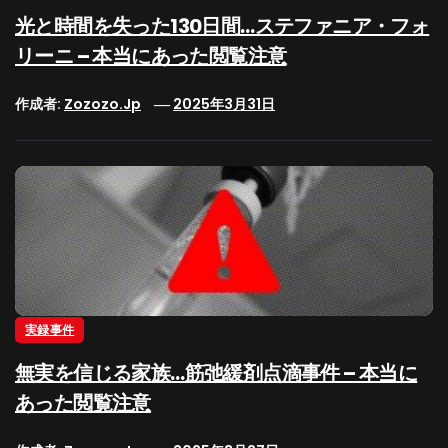
光と時間を失った130日間…ステファニア・フォ
リーニ – 本当にあった閲覧注意
作成者:
Zozozo.jp
2025年3月31日
実録事件
無実を信じる家族…筋弛緩剤点滴事件 – 本当に
あった閲覧注意