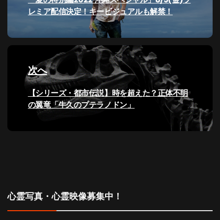
ビ
の
レミア配信決定！キービジュアルも解禁！
投
ゲ
稿:
ー
次へ
シ
次
【シリーズ・都市伝説】時を超えた？正体不明
ョ
の
の翼竜「牛久のプテラノドン」
ン
投
稿:
心霊写真・心霊映像募集中！