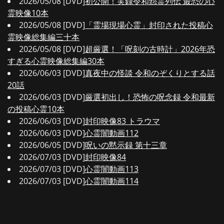
2026/05/08 [DVD]
初公開！実録令和怨霊列伝 最恐の心
霊映像10本
2026/05/08 [DVD]
「霊場現場心霊」封印された投稿心
霊映像総集編三十本
2026/05/08 [DVD]
超厳選！「呪刻の古時計」2026年恐
すぎる心霊映像総集編30本
2026/06/03 [DVD]
真夜中の怪談 令和のぞくりとする話
20話
2026/06/03 [DVD]
厳選初出し！恐怖の呪念録 令和最新
の投稿心霊10本
2026/06/03 [DVD]
封印映像83 トラウマ
2026/06/03 [DVD]
心霊闇動画112
2026/06/05 [DVD]
呪いの黙示録 第十三章
2026/07/03 [DVD]
封印映像84
2026/07/03 [DVD]
心霊闇動画113
2026/07/03 [DVD]
心霊闇動画114