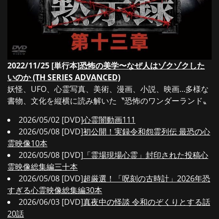
2022/11/25 [単行本]
恐怖の美学〜なぜ人はゾクゾクした
いのか (TH SERIES ADVANCED)
妖怪、UFO、心霊写真、美術、漫画、小説、映画…多様な
書物、文化を縦横に読み解いた〝恐怖のワンダーランド〟
2026/05/02 [DVD]
心霊闇動画111
2026/05/08 [DVD]
初公開！実録令和怨霊列伝 最恐の心
霊映像10本
2026/05/08 [DVD]
「霊場現場心霊」封印された投稿心
霊映像総集編三十本
2026/05/08 [DVD]
超厳選！「呪刻の古時計」2026年恐
すぎる心霊映像総集編30本
2026/06/03 [DVD]
真夜中の怪談 令和のぞくりとする話
20話