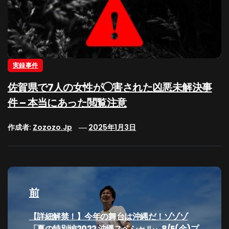
実録事件
佐賀県で7人の女性が◯害された凶悪未解決事
件 – 本当にあった閲覧注意
作成者:
Zozozo.jp
2025年1月3日
投
稿
前
ナ
過
【詳細解禁！】今年の舞台は沖縄だ！ゾゾゾ
去
「夏の特別編2022 沖縄スペシャル」8/5(金)プ