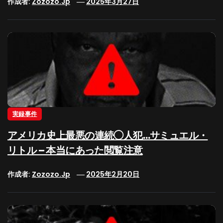
作成者:
Zozozo.jp
2025年3月27日
実録事件
アメリカ史上最悪の連続◯人犯…サミュエル・
リトル – 本当にあった閲覧注意
作成者:
Zozozo.jp
2025年2月20日