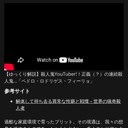
【ゆっくり解説】殺人鬼YouTuber!！正義（？）の連続殺
人鬼…「ペドロ・ロドリゲス・フィーリョ」
参考サイト
解体して持ち去る異常な性癖と戦慄 – 世界の猟奇殺
人者
過酷な家庭環境で育ったブリット。その境遇は、我々の想