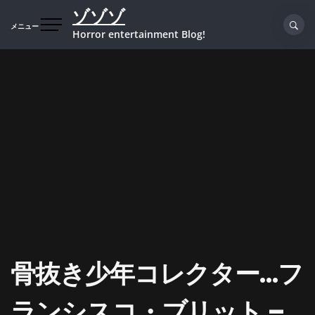
コ
ゾゾゾ
ン
メニュー
Horror entertainment Blog!
テ
ン
ツ
へ
ス
キ
ッ
プ
骨抜き少年コレクター…フ
ランシスコ・ブリット –