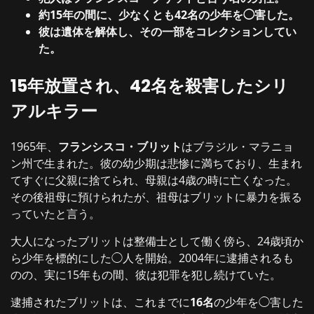
約15年の間に、少なくとも42名の少年を◯害した。
彼は遺体を解体し、その一部をコレクションしてい
た。
15年放置され、42名を殺害したシリ
アルキラー
1965年、
フランシスコ・ブリット
はブラジル・マラニョ
ン州で生まれた。彼の幼少期は悲惨に満ちており、生まれ
てすぐに父親に捨てられ、母親は4歳の時に亡くなった。
その後祖母に預けられたが、祖母はブリットに暴力を振る
っていたと言う。
大人になったブリットは整備士として働く傍ら、24歳頃か
ら少年を標的にした◯人を開始。2004年に逮捕されるも
のの、実に15年もの間、彼は犯罪を犯し続けていた。
逮捕されたブリットは、これまでに
16名
の少年を◯害した