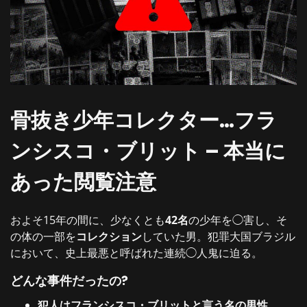
骨抜き少年コレクター…フラ
ンシスコ・ブリット – 本当に
あった閲覧注意
およそ15年の間に、少なくとも
42名
の少年を◯害し、そ
の体の一部を
コレクション
していた男。犯罪大国ブラジル
において、史上最悪と呼ばれた連続◯人鬼に迫る。
どんな事件だったの?
犯人はフランシスコ・ブリットと言う名の男性。