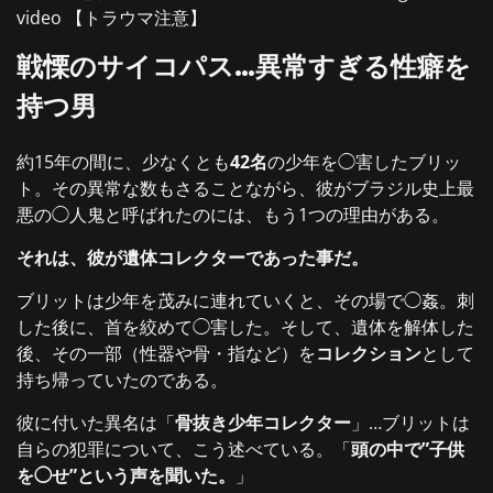
video 【トラウマ注意】
戦慄のサイコパス…異常すぎる性癖を
持つ男
約15年の間に、少なくとも
42名
の少年を◯害したブリッ
ト。その異常な数もさることながら、彼がブラジル史上最
悪の◯人鬼と呼ばれたのには、もう1つの理由がある。
それは、彼が遺体コレクターであった事だ。
ブリットは少年を茂みに連れていくと、その場で◯姦。刺
した後に、首を絞めて◯害した。そして、遺体を解体した
後、その一部（性器や骨・指など）を
コレクション
として
持ち帰っていたのである。
彼に付いた異名は「
骨抜き少年コレクター
」…ブリットは
自らの犯罪について、こう述べている。「
頭の中で”子供
を◯せ”という声を聞いた。
」