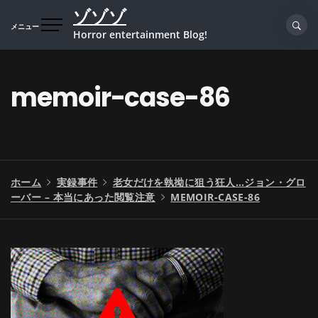
コ
ゾゾゾ
ン
メニュー
Horror entertainment Blog!
テ
ン
ツ
memoir-case-86
へ
ス
キ
ッ
プ
ホーム
実録事件
老女だけを執拗に狙う狂人…ジョン・グロ
ーバー – 本当にあった閲覧注意
MEMOIR-CASE-86