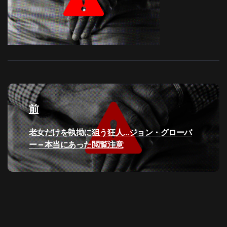
投
稿
前
ナ
過
老女だけを執拗に狙う狂人…ジョン・グローバ
去
ー – 本当にあった閲覧注意
ビ
の
投
ゲ
稿:
ー
シ