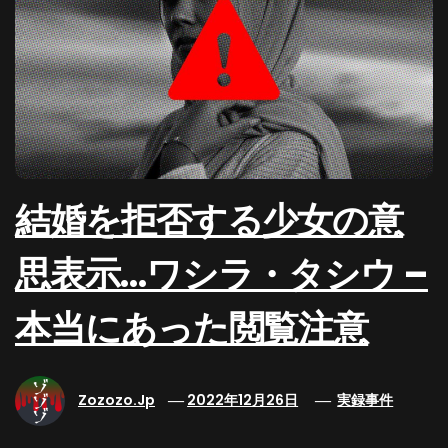
結婚を拒否する少女の意
思表示…ワシラ・タシウ –
本当にあった閲覧注意
Zozozo.jp
2022年12月26日
実録事件