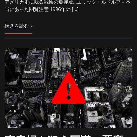
アメリカ史に残る戦慄の爆弾魔…エリック・ルドルフ – 本
当にあった閲覧注意 1996年の […]
続きを読む