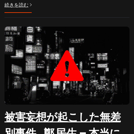
続きを読む
被害妄想が起こした無差
別事件…鄭 民生 – 本当に