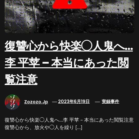
復讐心から快楽◯人鬼へ…
李 平苹 – 本当にあった閲
覧注意
Zozozo.jp
2023年6月19日
実録事件
復讐心から快楽◯人鬼へ…李 平苹 – 本当にあった閲覧注意
復讐心から、放火や◯人を繰り […]