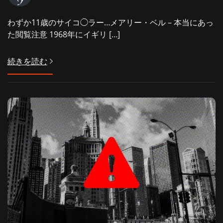
わずか11歳のサイコ◯ラー…メアリー・ベル – 本当にあっ
た閲覧注意 1968年にイギリ […]
続きを読む