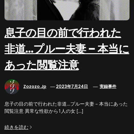
息子の目の前で行われた
非道…プルー夫妻 – 本当に
あった閲覧注意
Zozozo.jp
2023年7月24日
実録事件
息子の目の前で行われた非道…プルー夫妻 – 本当にあった
閲覧注意 異常な性欲から1人の女 […]
続きを読む