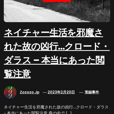
ネイチャー生活を邪魔さ
れた故の凶行…クロード・
ダラス – 本当にあった閲
覧注意
Zozozo.jp
2023年2月20日
実録事件
ネイチャー生活を邪魔された故の凶行…クロード・ダラス
– 本当にあった閲覧注意 森の中で […]