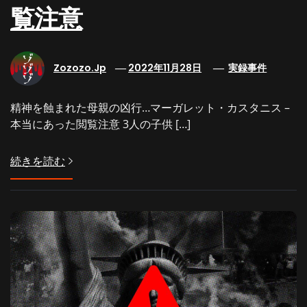
覧注意
Zozozo.jp
2022年11月28日
実録事件
精神を蝕まれた母親の凶行…マーガレット・カスタニス –
本当にあった閲覧注意 3人の子供 […]
続きを読む