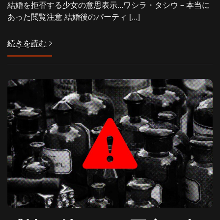
結婚を拒否する少女の意思表示…ワシラ・タシウ – 本当に
あった閲覧注意 結婚後のパーティ […]
続きを読む