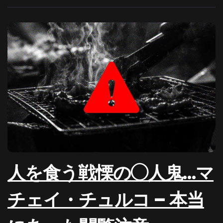
人を食う戦慄の◯人鬼…マ
チェイ・チュルコ – 本当
【配信中！】新作「【岐阜県】夏休
【夏の特別編26
みだヨ！最恐に恐ろしい階段？！高
会える！先行上
所恐怖症の落合が半泣きの突撃レポ
定！新作グッズ