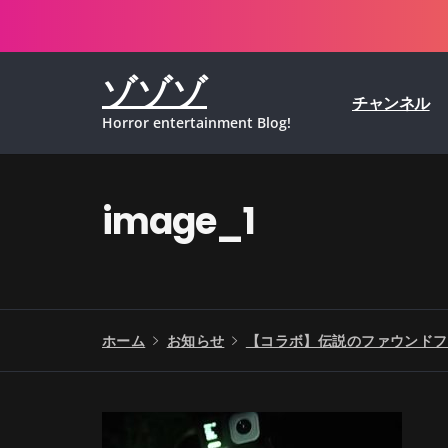
コ
ン
テ
ゾゾゾ
ン
チャンネル
ツ
Horror entertainment Blog!
へ
ス
キ
ッ
image_1
プ
ホーム
お知らせ
【コラボ】伝説のファウンドフ