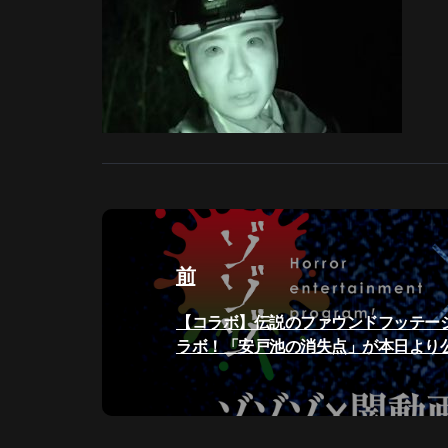
投
稿
前
ナ
過
【コラボ】伝説のファウンドフッテー
ビ
去
ラボ！「安戸池の消失点」が本日より
の
ゲ
投
稿:
ー