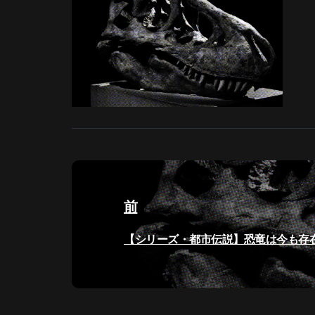
投
稿
前
ナ
過
【シリーズ・都市伝説】恐竜は今も存
ビ
去
の
ゲ
投
稿: