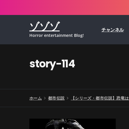
コ
ン
テ
ゾゾゾ
ン
チャンネル
ツ
Horror entertainment Blog!
へ
ス
キ
ッ
story-114
プ
ホーム
都市伝説
【シリーズ・都市伝説】恐竜は