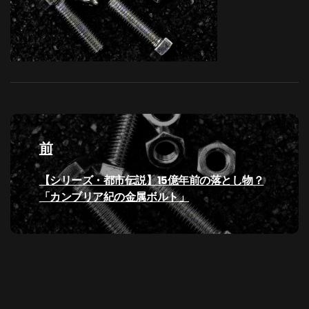
投
稿
前
ナ
過
【シリーズ・都市伝説】15億年前の落とし物？
去
「カンブリア紀の金属ボルト」
ビ
の
投
ゲ
稿:
ー
シ