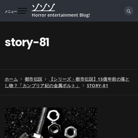
コ
ゾゾゾ
ン
メニュー
Horror entertainment Blog!
テ
ン
ツ
story-81
へ
ス
キ
ッ
プ
ホーム
都市伝説
【シリーズ・都市伝説】15億年前の落と
し物？「カンブリア紀の金属ボルト」
STORY-81