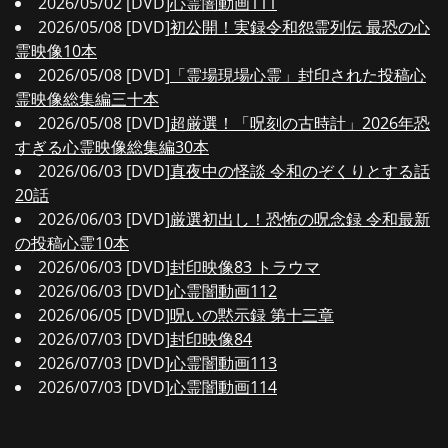
2026/05/02 [DVD]
心霊闇動画111
2026/05/08 [DVD]
初公開！実録令和怨霊列伝 最恐の心
霊映像10本
2026/05/08 [DVD]
「霊場現場心霊」封印された投稿心
霊映像総集編三十本
2026/05/08 [DVD]
超厳選！「呪刻の古時計」2026年恐
すぎる心霊映像総集編30本
2026/06/03 [DVD]
真夜中の怪談 令和のぞくりとする話
20話
2026/06/03 [DVD]
厳選初出し！恐怖の呪念録 令和最新
の投稿心霊10本
2026/06/03 [DVD]
封印映像83 トラウマ
2026/06/03 [DVD]
心霊闇動画112
2026/06/05 [DVD]
呪いの黙示録 第十三章
2026/07/03 [DVD]
封印映像84
2026/07/03 [DVD]
心霊闇動画113
2026/07/03 [DVD]
心霊闇動画114