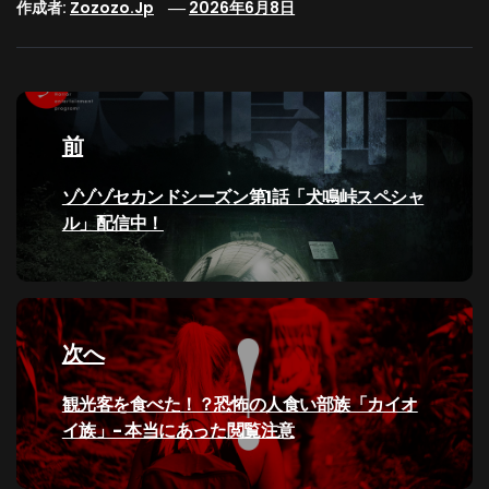
作成者:
Zozozo.jp
2026年6月8日
投
稿
前
ナ
過
ゾゾゾセカンドシーズン第1話「犬鳴峠スペシャ
去
ル」配信中！
ビ
の
投
ゲ
稿:
ー
次へ
シ
次
観光客を食べた！？恐怖の人食い部族「カイオ
の
イ族」- 本当にあった閲覧注意
ョ
投
稿: