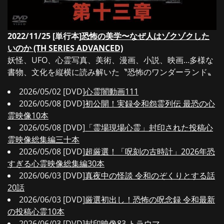
2022/11/25 [単行本]
恐怖の美学〜なぜ人はゾクゾクした
いのか (TH SERIES ADVANCED)
妖怪、UFO、心霊写真、美術、漫画、小説、映画…多様な
書物、文化を縦横に読み解いた〝恐怖のワンダーランド〟
2026/05/02 [DVD]
心霊闇動画111
2026/05/08 [DVD]
初公開！実録令和怨霊列伝 最恐の心
霊映像10本
2026/05/08 [DVD]
「霊場現場心霊」封印された投稿心
霊映像総集編三十本
2026/05/08 [DVD]
超厳選！「呪刻の古時計」2026年恐
すぎる心霊映像総集編30本
2026/06/03 [DVD]
真夜中の怪談 令和のぞくりとする話
20話
2026/06/03 [DVD]
厳選初出し！恐怖の呪念録 令和最新
の投稿心霊10本
2026/06/03 [DVD]
封印映像83 トラウマ