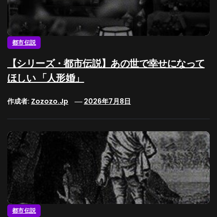
都市伝説
【シリーズ・都市伝説】あの世で幸せになって
ほしい 「人形婚」
作成者:
Zozozo.jp
2026年7月8日
都市伝説