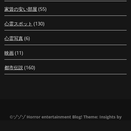
家賃の安い部屋
(55)
心霊スポット
(130)
心霊写真
(6)
映画
(11)
都市伝説
(160)
【配信中！】新作「【岐阜県】夏休
【夏の特別編26
みだヨ！最恐に恐ろしい階段？！高
会える！先行上
©ゾゾゾ Horror entertainment Blog!
Theme:
Insights
by
所恐怖症の落合が半泣きの突撃レポ
定！新作グッズ
ート！」がゾゾゾの裏面で公開！
会や撮影会
Themeinwp