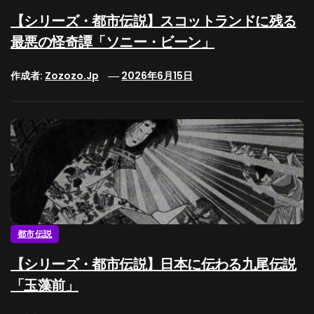
【シリーズ・都市伝説】スコットランドに残る
最悪の怪奇譚「ソニー・ビーン」
作成者:
Zozozo.jp
2026年6月15日
都市伝説
【シリーズ・都市伝説】日本に伝わる九尾伝説
「玉藻前」