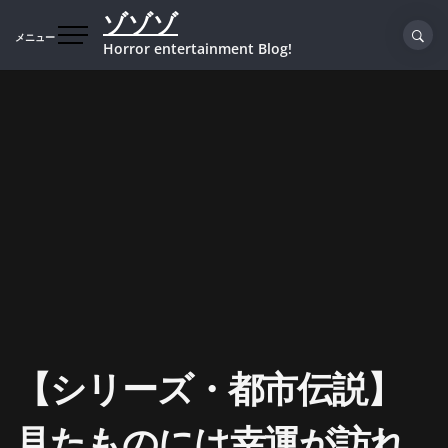
コ
ゾゾゾ
ン
メニュー
Horror entertainment Blog!
テ
ン
ツ
へ
ス
キ
ッ
プ
【シリーズ・都市伝説】
見たものには幸運が訪れ