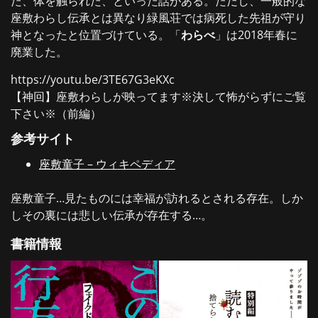
た、体を触られた、といった話がある。ただし、一般的な
座敷わらし伝承とは異なり緑風荘では病死した先祖が守り
神となったと位置づけている。「
わらべ
」は2018年春に
廃業した。
https://youtu.be/3TE67G3eKXc
【神回】座敷わらしが映ってます※決して怖がらずにご覧
下さい※（前編）
参考サイト
座敷童子 – ウィキペディア
座敷童子…見たものには幸福が訪れるとされる存在。しか
しその裏には悲しい伝承が存在する…。
書籍情報