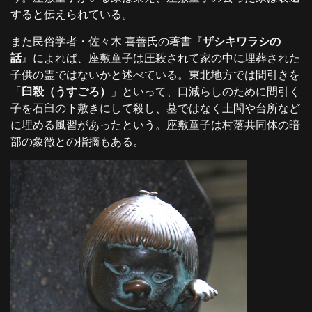
すると伝えられている。
また民俗学者・佐々木 喜善氏の著書『
ザシキワラシの
話
』によれば、座敷童子は圧殺されて家の中に埋葬された
子供の霊ではないかと述べている。東北地方では間引きを
「
臼殺（うすごろ）
」といって、口減らしのために間引く
子を石臼の下敷きにして殺し、墓ではなく土間や台所など
に埋める風習があったという。座敷童子は村落共同体の暗
部の象徴との指摘もある。