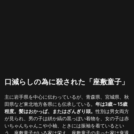
口減らしの為に殺された「座敷童子」
主に岩手県を中心に伝わっているが、青森県、宮城県、秋
田県など東北地方各県にも伝承している。
年は3歳～15歳
程度。髪はおかっぱ、またはざんぎり頭。
性別は男女両方
が見られ、男の子は絣か縞の黒っぽい着物を、女の子は赤
いちゃんちゃんこや小袖、ときには振袖を着ているとい
う。座敷童子がいる家は栄え、座敷童子の去った家は衰退