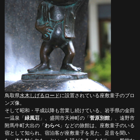
鳥取県
水木しげるロード
に設置されている座敷童子のブロ
ンズ像。
そして昭和・平成以降も営業し続けている、岩手県の金田
一温泉「
緑風荘
」、盛岡市天神町の「
菅原別館
」、遠野市
附馬牛町大出の「
わらべ
」などの旅館は、座敷童子のいる
宿として知られ、宿泊客が座敷童子を見た、足音を聞い