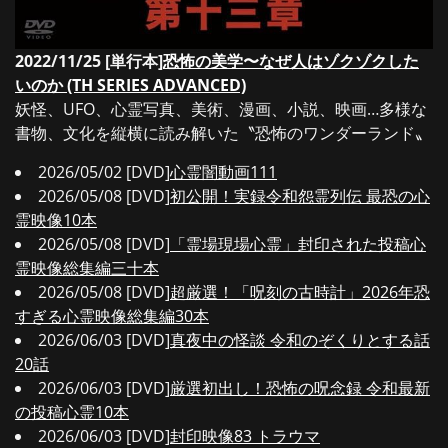
2022/11/25 [単行本]
恐怖の美学〜なぜ人はゾクゾクした
いのか (TH SERIES ADVANCED)
妖怪、UFO、心霊写真、美術、漫画、小説、映画…多様な
書物、文化を縦横に読み解いた〝恐怖のワンダーランド〟
2026/05/02 [DVD]
心霊闇動画111
2026/05/08 [DVD]
初公開！実録令和怨霊列伝 最恐の心
霊映像10本
2026/05/08 [DVD]
「霊場現場心霊」封印された投稿心
霊映像総集編三十本
2026/05/08 [DVD]
超厳選！「呪刻の古時計」2026年恐
すぎる心霊映像総集編30本
2026/06/03 [DVD]
真夜中の怪談 令和のぞくりとする話
20話
2026/06/03 [DVD]
厳選初出し！恐怖の呪念録 令和最新
の投稿心霊10本
2026/06/03 [DVD]
封印映像83 トラウマ