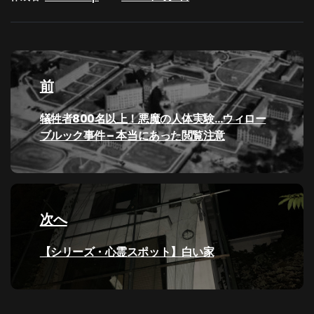
投
稿
前
ナ
過
犠牲者800名以上！悪魔の人体実験…ウィロー
去
ブルック事件 – 本当にあった閲覧注意
ビ
の
投
ゲ
稿:
ー
次へ
シ
次
【シリーズ・心霊スポット】白い家
の
ョ
投
ン
稿: