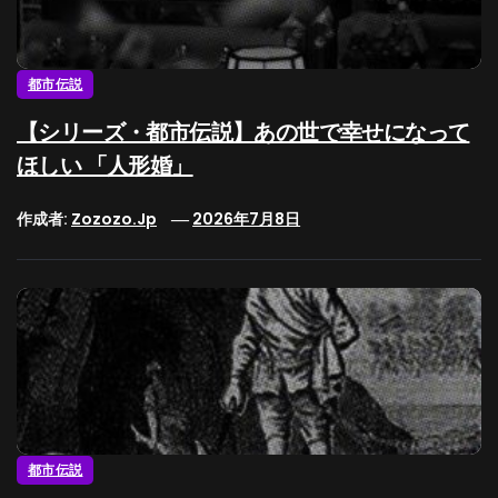
都市伝説
【シリーズ・都市伝説】あの世で幸せになって
ほしい 「人形婚」
作成者:
Zozozo.jp
2026年7月8日
都市伝説