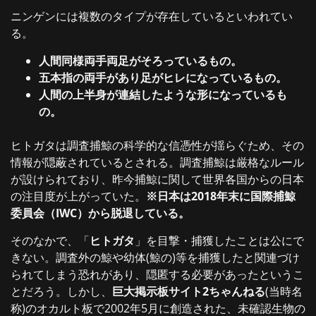
ニンゲンには複数のタイプが存在しているといわれてい
る。
人間同様両手両足がそろっているもの。
五本指の両手があり足がヒレになっているもの。
人間の上半身が連結したような形になっているも
の。
ヒトガタは調査捕鯨の科学的な信憑性が揺らぐため、その
情報が隠蔽されているとされる。調査捕鯨は厳格なルール
が設けられており、昨今捕鯨に関して世界各国からの日本
の注目度が上がっていた。
※日本は2018年末に国際捕鯨
委員会（IWC）から脱退している。
そのなかで、「
ヒトガタ
」を目撃・捕獲したことは公にで
きない。調査外の鯨や幼体(鯨の)等を捕獲したと関連づけ
られてしまう恐れがあり、隠匿する必要があったというこ
とだろう。しかし、
巨大掲示板サイト2ちゃんねる
(当時名
称)のオカルト板で2002年5月に創造された、未確認生物の