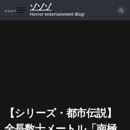
コ
ゾゾゾ
ン
メニュー
Horror entertainment Blog!
テ
ン
ツ
へ
ス
キ
ッ
プ
【シリーズ・都市伝説】
全長数十メートル「南極