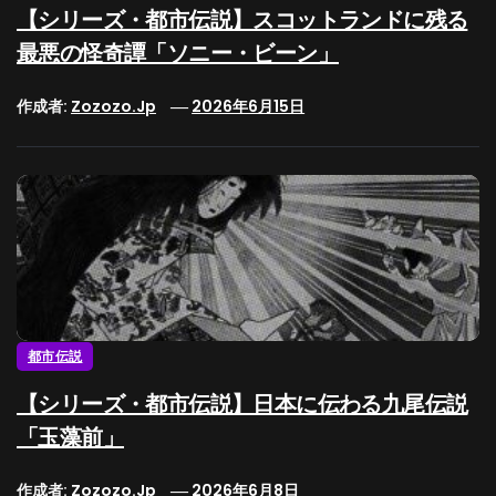
【シリーズ・都市伝説】スコットランドに残る
最悪の怪奇譚「ソニー・ビーン」
作成者:
Zozozo.jp
2026年6月15日
都市伝説
【シリーズ・都市伝説】日本に伝わる九尾伝説
「玉藻前」
作成者:
Zozozo.jp
2026年6月8日