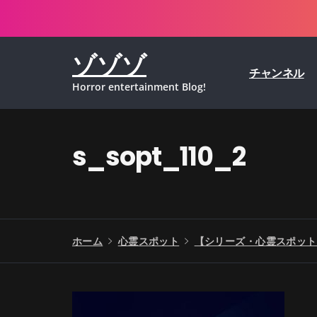
コ
ン
テ
ゾゾゾ
ン
チャンネル
ツ
Horror entertainment Blog!
へ
ス
キ
ッ
s_sopt_110_2
プ
ホーム
心霊スポット
【シリーズ・心霊スポット】