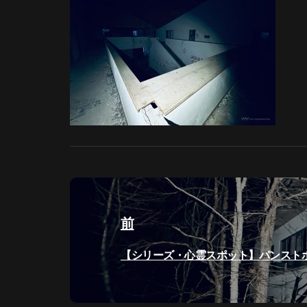
投
稿
前
ナ
過
【シリーズ・心霊スポット】パンストホテ
ビ
去
の
ゲ
投