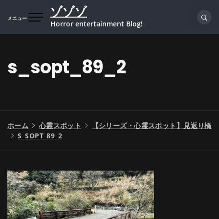
コ
ゾゾゾ
ン
メニュー
Horror entertainment Blog!
テ
ン
ツ
s_sopt_89_2
へ
ス
キ
ッ
プ
ホーム
心霊スポット
【シリーズ・心霊スポット】見返り橋
S_SOPT_89_2