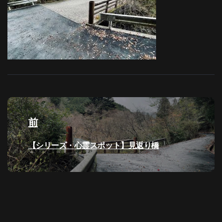
投
稿
前
ナ
過
【シリーズ・心霊スポット】見返り橋
去
ビ
の
投
ゲ
稿:
ー