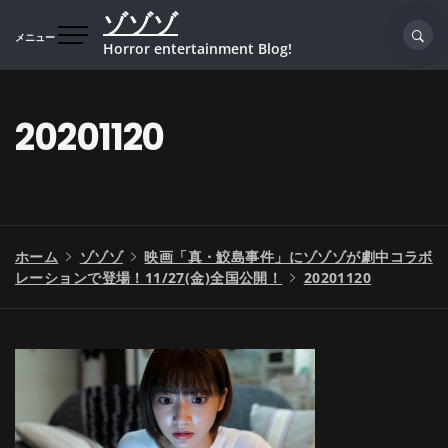
コ
ゾゾゾ
ン
メニュー
Horror entertainment Blog!
テ
ン
ツ
20201120
へ
ス
キ
ッ
プ
ホーム
ゾゾゾ
映画「真・鮫島事件」にゾゾゾが劇中コラボ
レーションで登場！11/27(金)全国公開！
20201120