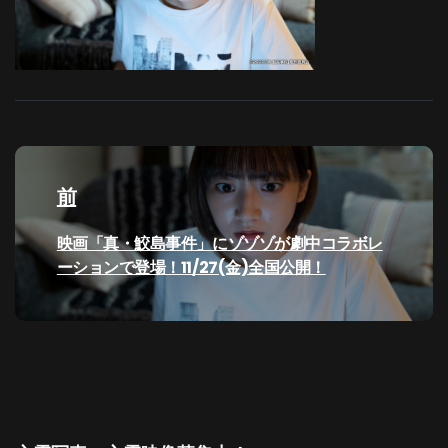
投
稿
前
ナ
過
映画「真・鮫島事件」にゾゾゾが劇中コラボレ
去
ーションで登場！11/27(金)全国公開！
ビ
の
投
ゲ
稿:
ー
シ