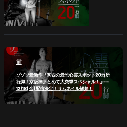
投
稿
前
ナ
過
ゾゾゾ最新作「関西の最恐心霊スポット20カ所
去
行脚！京阪神まとめて大突撃スペシャル！」
ビ
の
12/18(金)配信決定！サムネイル解禁！
投
ゲ
稿:
ー
シ