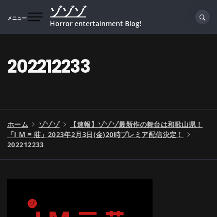
コ
ゾゾゾ
ン
メニュー
Horror entertainment Blog!
テ
ン
ツ
202212233
へ
ス
キ
ッ
プ
ホーム
ゾゾゾ
【速報】ゾゾゾ最新作の舞台は和歌山県！
「I M ≡ 莊」2023年2月3日(金)20時プレミア配信決定！
202212233