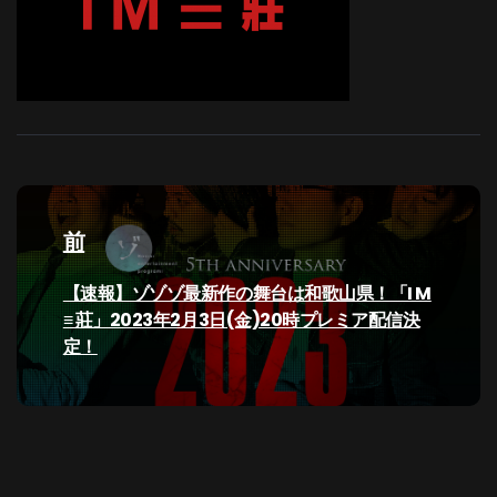
投
稿
前
ナ
過
【速報】ゾゾゾ最新作の舞台は和歌山県！「I M
去
≡ 莊」2023年2月3日(金)20時プレミア配信決
ビ
の
定！
投
ゲ
稿:
ー
シ