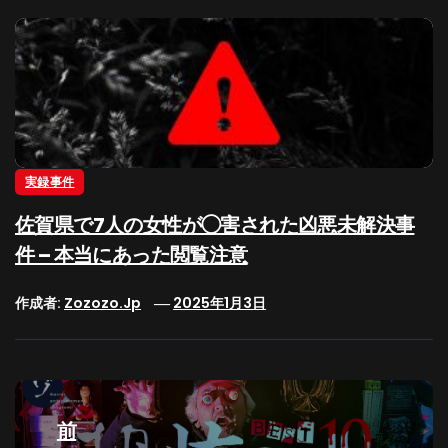
実録事件
佐賀県で7人の女性が◯害された凶悪未解決事
件 – 本当にあった閲覧注意
作成者:
Zozozo.jp
2025年1月3日
投
稿
前