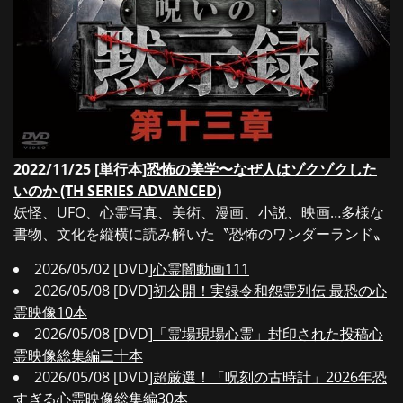
2022/11/25 [単行本]
恐怖の美学〜なぜ人はゾクゾクした
いのか (TH SERIES ADVANCED)
妖怪、UFO、心霊写真、美術、漫画、小説、映画…多様な
書物、文化を縦横に読み解いた〝恐怖のワンダーランド〟
2026/05/02 [DVD]
心霊闇動画111
2026/05/08 [DVD]
初公開！実録令和怨霊列伝 最恐の心
霊映像10本
2026/05/08 [DVD]
「霊場現場心霊」封印された投稿心
霊映像総集編三十本
2026/05/08 [DVD]
超厳選！「呪刻の古時計」2026年恐
すぎる心霊映像総集編30本