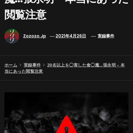
閲覧注意
Zozozo.jp
2021年4月26日
実録事件
ホーム
実録事件
20名以上を◯害した食◯魔…張永明 – 本
当にあった閲覧注意