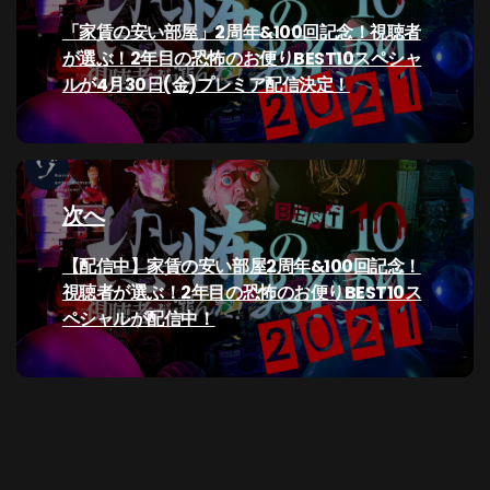
ナ
過
「家賃の安い部屋」2周年&100回記念！視聴者
去
が選ぶ！2年目の恐怖のお便りBEST10スペシャ
ビ
の
ルが4月30日(金)プレミア配信決定！
投
ゲ
稿:
ー
次へ
シ
次
【配信中】家賃の安い部屋2周年&100回記念！
ョ
の
視聴者が選ぶ！2年目の恐怖のお便りBEST10ス
ン
投
ペシャルが配信中！
稿: