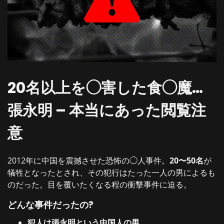
20名以上を◯害した食◯魔…
張永明 – 本当にあった閲覧注
意
2012年に中国を震撼させた恐怖の◯人事件。
20〜50名
が
犠牲となったとされ、その犯行はたった一人の男によるも
のだった。目を覆いたくなる程の衝撃事件に迫る。
どんな事件だったの?
犯人は張永明という中国人の男。