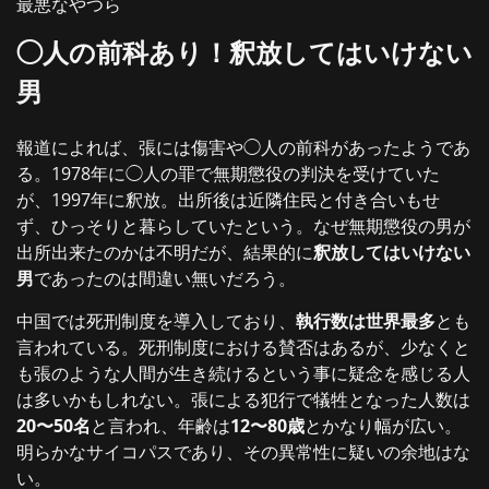
最悪なやつら
◯人の前科あり！釈放してはいけない
男
報道によれば、張には傷害や◯人の前科があったようであ
る。1978年に◯人の罪で無期懲役の判決を受けていた
が、1997年に釈放。出所後は近隣住民と付き合いもせ
ず、ひっそりと暮らしていたという。なぜ無期懲役の男が
出所出来たのかは不明だが、結果的に
釈放してはいけない
男
であったのは間違い無いだろう。
中国では死刑制度を導入しており、
執行数は世界最多
とも
言われている。死刑制度における賛否はあるが、少なくと
も張のような人間が生き続けるという事に疑念を感じる人
は多いかもしれない。張による犯行で犠牲となった人数は
20〜50名
と言われ、年齢は
12〜80歳
とかなり幅が広い。
明らかなサイコパスであり、その異常性に疑いの余地はな
い。