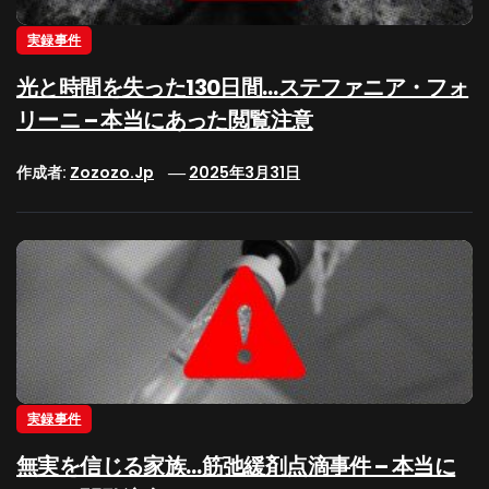
実録事件
光と時間を失った130日間…ステファニア・フォ
リーニ – 本当にあった閲覧注意
作成者:
Zozozo.jp
2025年3月31日
実録事件
無実を信じる家族…筋弛緩剤点滴事件 – 本当に