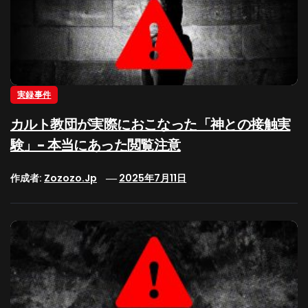
実録事件
カルト教団が実際におこなった「神との接触実
験」- 本当にあった閲覧注意
作成者:
Zozozo.jp
2025年7月11日