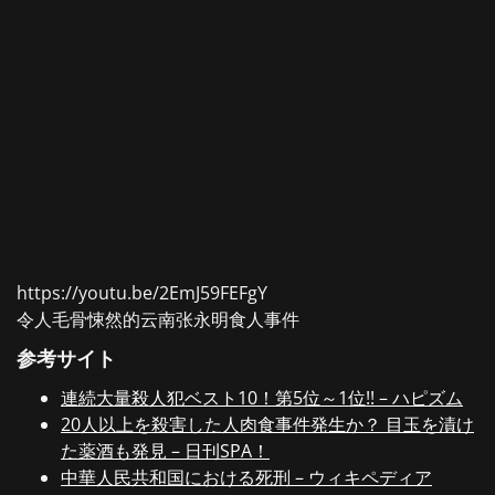
https://youtu.be/2EmJ59FEFgY
令人毛骨悚然的云南张永明食人事件
参考サイト
連続大量殺人犯ベスト10！第5位～1位!! – ハピズム
20人以上を殺害した人肉食事件発生か？ 目玉を漬け
た薬酒も発見 – 日刊SPA！
中華人民共和国における死刑 – ウィキペディア