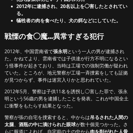
2012年に逮捕され、20名以上を◯害したとされてい
る。
犠牲者の肉を食べたり、犬の餌などにしていた。
戦慄の食◯魔…異常すぎる犯行
2012年、中国雲南省で
張永明
という一人の男が逮捕され
た。かねてより、雲南省では子供達が行方不明になるとい
う怪事件が起きており、当時は工場での強制労働が疑われ
ていた。ところが、地元警察が工場一斉捜索をしても証拠
が見つからず、事件は迷宮入りかと思われていた。
2012年5月、警察は子供11名を誘拐し◯害した罪で、張永
明という56歳の男を逮捕したことを発表。これが中国全土
に衝撃をもたらす結果となった。
警察が張の自宅を捜索すると、中からは
吊るされた人間の
太腿
、
酒瓶の中に漬けられた眼球
が数十個見つかった。さ
らに報道によれば、自宅前の土の中から
肉を削がれた人骨