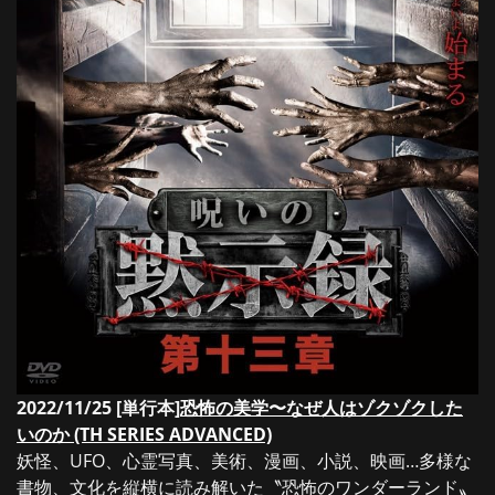
2022/11/25 [単行本]
恐怖の美学〜なぜ人はゾクゾクした
いのか (TH SERIES ADVANCED)
妖怪、UFO、心霊写真、美術、漫画、小説、映画…多様な
書物、文化を縦横に読み解いた〝恐怖のワンダーランド〟