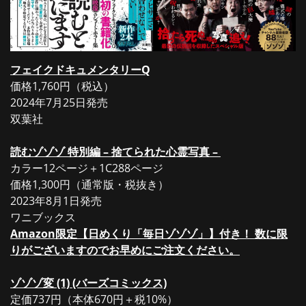
フェイクドキュメンタリーQ
価格1,760円（税込）
2024年7月25日発売
双葉社
読むゾゾゾ 特別編 – 捨てられた心霊写真 –
カラー12ページ＋1C288ページ
価格1,300円（通常版・税抜き）
2023年8月1日発売
ワニブックス
Amazon限定【日めくり「毎日ゾゾゾ」】付き！ 数に限
りがございますのでお早めにご注文ください。
ゾゾゾ変 (1) (バーズコミックス)
定価737円（本体670円＋税10%）