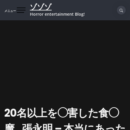
コ
ゾゾゾ
ン
メニュー
Horror entertainment Blog!
テ
ン
ツ
へ
ス
キ
ッ
プ
20名以上を◯害した食◯
魔…張永明 – 本当にあった