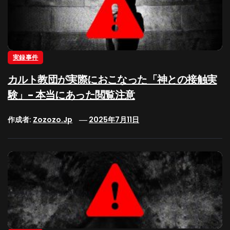
実録事件
カルト教団が実際におこなった「神との接触実
験」- 本当にあった閲覧注意
作成者:
Zozozo.jp
2025年7月11日