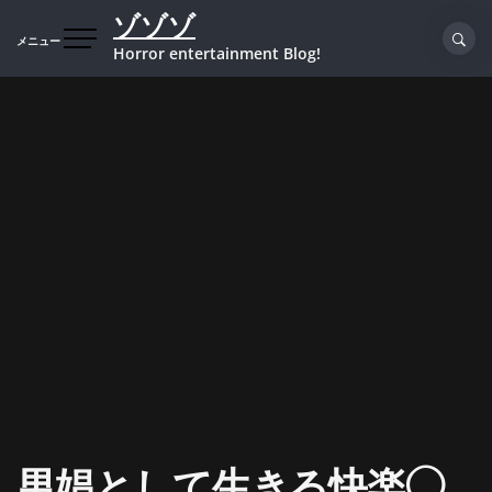
コ
ゾゾゾ
ン
メニュー
Horror entertainment Blog!
テ
ン
ツ
へ
ス
キ
ッ
プ
男娼として生きる快楽◯