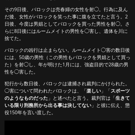
その9日後、バロックは売春婦の女性を射◯。行為に及ん
だ後、女性がバロックを笑った事に腹を立てたと言う。2
日後、今度は男娼としてバロックを買った男性を射◯。さ
らに8日後にはルームメイトの男性を◯害し、遺体を川に
捨てた。
バロックの凶行は止まらない。ルームメイト◯害の数日後
には、50歳の男性（この男性もバロックを男娼として買っ
た）を射◯し、年が明けた1月には、強盗目的で28歳の男
性を◯害した。
犯行から数日後、バロックは逮捕され裁判にかけられた。
◯害について問われたバロックは、「
楽しい
」「
スポーツ
のようなものだった
」と述べたと言う。裁判官は「
生きて
いる限り刑務所から出る事は決してない
」と彼に伝え、懲
役150年を言い渡した。