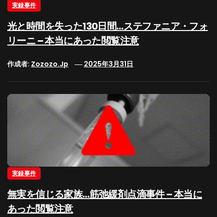
実録事件
光と時間を失った130日間…ステファニア・フォ
リーニ – 本当にあった閲覧注意
作成者:
Zozozo.jp
2025年3月31日
実録事件
無実を信じる家族…筋弛緩剤点滴事件 – 本当に
あった閲覧注意