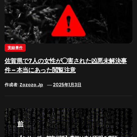
実録事件
佐賀県で7人の女性が◯害された凶悪未解決事
件 – 本当にあった閲覧注意
作成者:
Zozozo.jp
2025年1月3日
投
稿
前