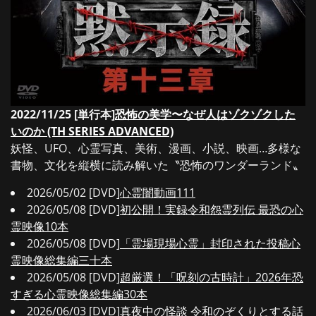
2022/11/25 [単行本]
恐怖の美学〜なぜ人はゾクゾクした
いのか (TH SERIES ADVANCED)
妖怪、UFO、心霊写真、美術、漫画、小説、映画…多様な
書物、文化を縦横に読み解いた〝恐怖のワンダーランド〟
2026/05/02 [DVD]
心霊闇動画111
2026/05/08 [DVD]
初公開！実録令和怨霊列伝 最恐の心
霊映像10本
2026/05/08 [DVD]
「霊場現場心霊」封印された投稿心
霊映像総集編三十本
2026/05/08 [DVD]
超厳選！「呪刻の古時計」2026年恐
すぎる心霊映像総集編30本
2026/06/03 [DVD]
真夜中の怪談 令和のぞくりとする話