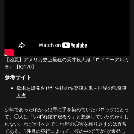
【凶悪】アメリカ史上最狂の天才殺人鬼『ロドニーアルカ
ラ』【IQ170】
参考サイト
欲求を爆発させた生粋の快楽殺人鬼 – 世界の猟奇殺
人者
少年であった頃から犯罪に手を染めていたバロックにとっ
て、◯人は「
いずれ犯すだろう
」と想像していたのかもし
れない。わずか1ヶ月でこれ程の◯害を繰り返すのは異常
である。1件目の犯行によって、彼の中の”何か”が爆発し