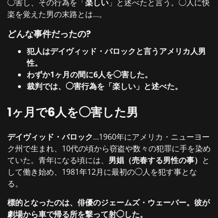
◯害し、その行為を「
楽しい
」と述べたと言う。◯人に快
楽を覚えた男の末路とは…。
どんな事件だったの?
犯人はデイヴィッド・バロックと言うアメリカ人男
性。
わずか1ヶ月の間に6人を◯害した。
裁判では、◯害行為を「楽しい」と述べた。
1ヶ月で6人を◯害した男
デイヴィッド・バロック
…1960年にアメリカ・ニューヨー
ク州で生まれ、10代の頃から窃盗や数々の犯罪に手を染め
ていた。青年になる頃には、
男娼（売春する男性の事）
と
して働き始め、1981年12月に最初の◯人を犯す事とな
る。
標的となったのは、俳優のジェームズ・ウェーバー。彼が
劇場から車で帰る所を撃って射◯した。