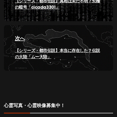
ナ
過
【シリーズ・都市伝説】真相は未だ不明？究極
去
の暗号「cicada3301」
ビ
の
投
ゲ
稿:
ー
次へ
シ
次
【シリーズ・都市伝説】本当に存在した？伝説
の
の大陸「ムー大陸」
ョ
投
ン
稿:
心霊写真・心霊映像募集中！