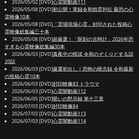
2026/05/02 [DVD]
心霊闇動画111
2026/05/08 [DVD]
初公開！実録令和怨霊列伝 最恐の心
霊映像10本
2026/05/08 [DVD]
「霊場現場心霊」封印された投稿心
霊映像総集編三十本
2026/05/08 [DVD]
超厳選！「呪刻の古時計」2026年恐
すぎる心霊映像総集編30本
2026/06/03 [DVD]
真夜中の怪談 令和のぞくりとする話
20話
2026/06/03 [DVD]
厳選初出し！恐怖の呪念録 令和最新
の投稿心霊10本
2026/06/03 [DVD]
封印映像83 トラウマ
2026/06/03 [DVD]
心霊闇動画112
2026/06/05 [DVD]
呪いの黙示録 第十三章
2026/07/03 [DVD]
封印映像84
2026/07/03 [DVD]
心霊闇動画113
2026/07/03 [DVD]
心霊闇動画114