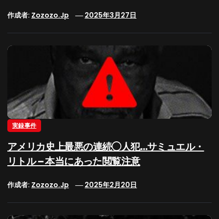
作成者:
Zozozo.jp
2025年3月27日
実録事件
アメリカ史上最悪の連続◯人犯…サミュエル・
リトル – 本当にあった閲覧注意
作成者:
Zozozo.jp
2025年2月20日