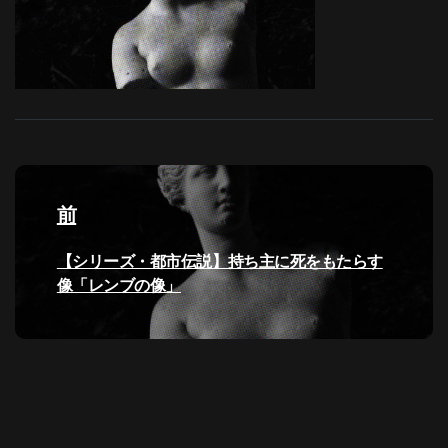
投
稿
前
ナ
過
【シリーズ・都市伝説】持ち主に死をもたらす
去
像「レンブの像」
ビ
の
投
ゲ
稿:
ー
シ