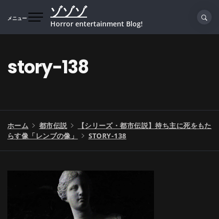
コ
ゾゾゾ
ン
メニュー
Horror entertainment Blog!
テ
ン
ツ
story-138
へ
ス
キ
ッ
プ
ホーム
都市伝説
【シリーズ・都市伝説】持ち主に死をもた
らす像「レンブの像」
STORY-138