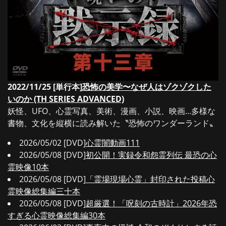
2022/11/25 [単行本]
恐怖の美学〜なぜ人はゾクゾクした
いのか (TH SERIES ADVANCED)
妖怪、UFO、心霊写真、美術、漫画、小説、映画…多様な
書物、文化を縦横に読み解いた〝恐怖のワンダーランド〟
2026/05/02 [DVD]
心霊闇動画111
2026/05/08 [DVD]
初公開！実録令和怨霊列伝 最恐の心
霊映像10本
2026/05/08 [DVD]
「霊場現場心霊」封印された投稿心
霊映像総集編三十本
2026/05/08 [DVD]
超厳選！「呪刻の古時計」2026年恐
すぎる心霊映像総集編30本