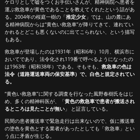
ケロリとして嘘をつくお手伝いさんが、精神病院へ患者を
運ぶ救急車が黄色であることを教えてくれたという話があ
る。2004年の桜庭一樹の「
推定少女
」では、山の麓にあ
る精神病院からは“黄色い救急車”が降りてきて、連れてい
かれるとどこも悪くないのに出てこられない、という描写
もある。
救急車が登場したのは1931年（昭和6年）10月、横浜市に
おいてであり、法令化され119番で呼べるようになったの
は1963年（昭和38年）である。そもそも、
救急車の色は
法令（道路運送車両の保安基準）で、白色と規定されてい
る。
“黄色い救急車”に関する調査を行なった風野春樹氏をはじ
め、多くの精神科医が、「
黄色の救急車で患者が搬送され
るところは見たことが無い
」 と証言している。
民間の患者搬送車で緊急走行は出来ないので、仮に搬送車
の塗色を黄色とする業者があったとしても「救急車」とい
う点に矛盾が生じる。