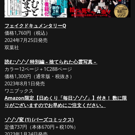
フェイクドキュメンタリーQ
価格1,760円（税込）
2024年7月25日発売
双葉社
読むゾゾゾ 特別編 – 捨てられた心霊写真 –
カラー12ページ＋1C288ページ
価格1,300円（通常版・税抜き）
2023年8月1日発売
ワニブックス
Amazon限定【日めくり「毎日ゾゾゾ」】付き！ 数に限
りがございますのでお早めにご注文ください。
ゾゾゾ変 (1) (バーズコミックス)
定価737円（本体670円＋税10%）
2023年1月24日発売