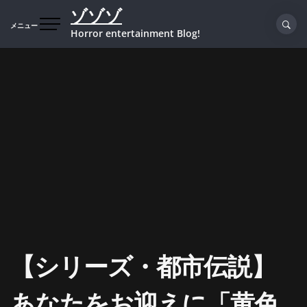
コ
ゾゾゾ
ン
メニュー
Horror entertainment Blog!
テ
ン
ツ
へ
ス
キ
ッ
プ
【シリーズ・都市伝説】
あなたをお迎えに「黄色