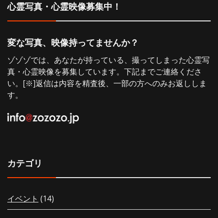
心霊写真・心霊映像募集中！
変な写真、映像持ってませんか？
ゾゾゾでは、あなたが持っている、撮ってしまった心霊写
真・心霊映像を募集しています。下記までご連絡くださ
い。[※]返信は内容を精査後、一部の方へのみお返ししま
す。
カテゴリ
【毎日更新！】夏の特別編もうすぐ
【配信中！】新
イベント
(14)
配信！行ってはイケない日本全国ツ
みだヨ！最恐に
アーウィーク！8/10〜8/13裏面で3
所恐怖症の落合