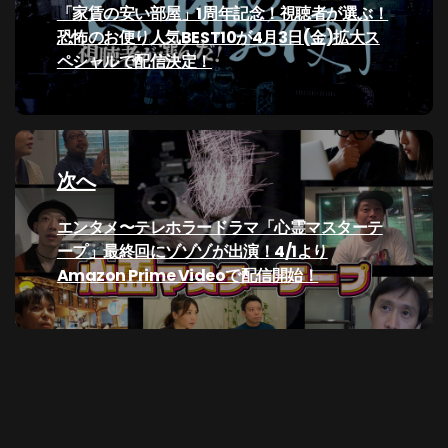
ナ
過
「家賃の安い部屋」1周年記念！視聴者が選ぶ！
去
恐怖のお便り人気BEST10が4月3日(金)拡大ス
ビ
の
ペシャルで配信決定！
投
ゲ
稿:
ー
次へ
シ
次
エンタメ〜テレホラードラマ「心霊マスターテ
ョ
の
ープ」最終回にゾゾゾが出演！4/1より
ン
投
Amazon Prime Videoで配信開始！
稿: