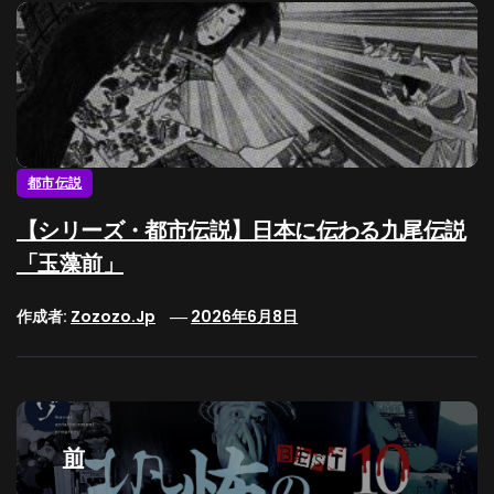
都市伝説
【シリーズ・都市伝説】日本に伝わる九尾伝説
「玉藻前」
作成者:
Zozozo.jp
2026年6月8日
投
稿
前